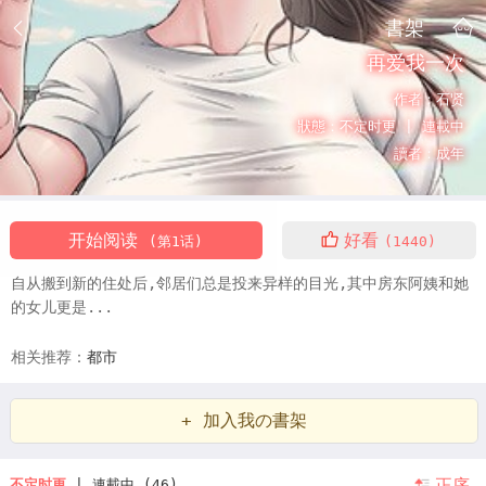
書架
再爱我一次
作者：
石贤
狀態：
不定时更 |
連載中
讀者：
成年
开始阅读
好看
(第1话)
(1440)
自从搬到新的住处后,邻居们总是投来异样的目光,其中房东阿姨和她
的女儿更是...
相关推荐：
都市
+ 加入我の書架
正序
不定时更
| 連載中 (46)